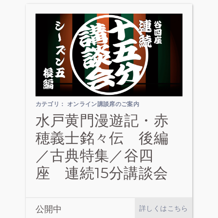
カテゴリ：
オンライン講談席のご案内
水戸黄門漫遊記・赤
穂義士銘々伝 後編
／古典特集／谷四
座 連続15分講談会
公開中
詳しくはこちら