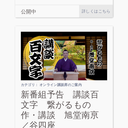
公開中
詳しくはこちら
カテゴリ：
オンライン講談席のご案内
新番組予告 講談百
文字 繋がるもの
作・講談 旭堂南亰
／谷四座