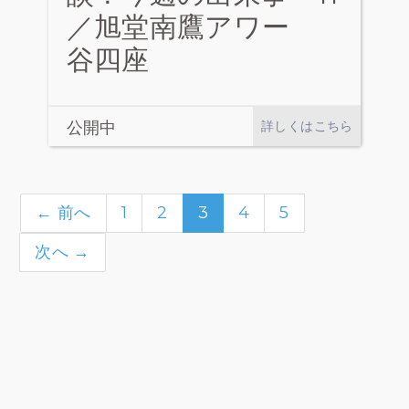
／旭堂南鷹アワー
谷四座
公開中
詳しくはこちら
← 前へ
1
2
3
4
5
次へ →