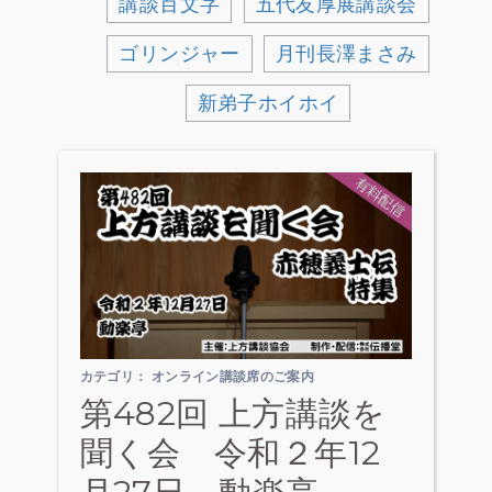
講談百文字
五代友厚展講談会
ゴリンジャー
月刊長澤まさみ
新弟子ホイホイ
カテゴリ：
オンライン講談席のご案内
第482回 上方講談を
聞く会 令和２年12