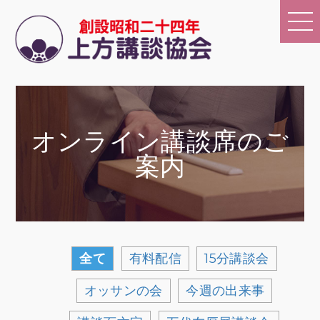
オンライン講談席のご
案内
全て
有料配信
15分講談会
オッサンの会
今週の出来事