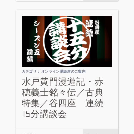
カテゴリ：
オンライン講談席のご案内
水戸黄門漫遊記・赤
穂義士銘々伝／古典
特集／谷四座 連続
15分講談会