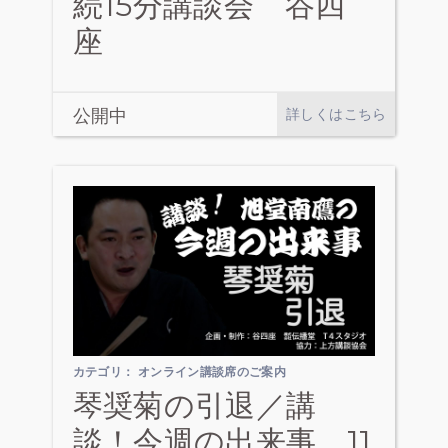
続15分講談会 谷四
座
公開中
詳しくはこちら
カテゴリ：
オンライン講談席のご案内
琴奨菊の引退／講
談！今週の出来事 11