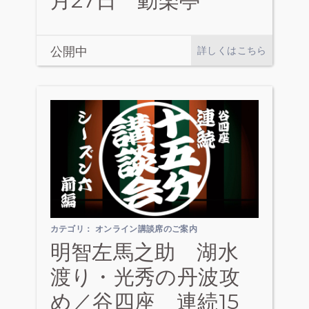
月27日 動楽亭
公開中
詳しくはこちら
カテゴリ：
オンライン講談席のご案内
明智左馬之助 湖水
渡り・光秀の丹波攻
め／谷四座 連続15